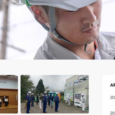
A
2
2