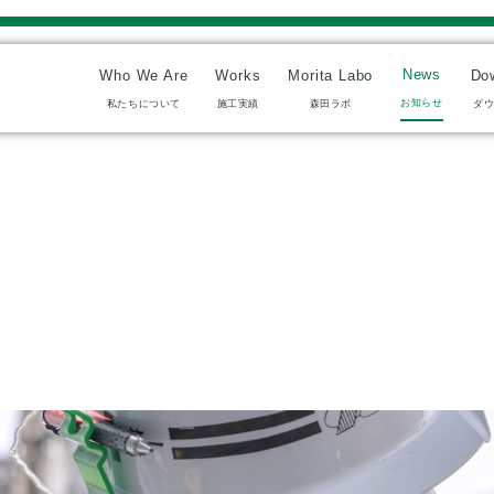
News
Who We Are
Works
Morita Labo
Do
お知らせ
私たちについて
施工実績
森田ラボ
ダ