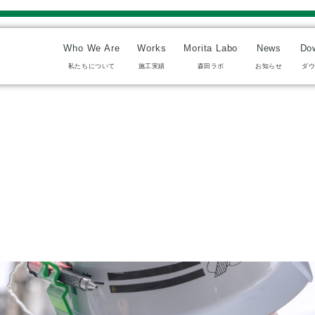
Who We Are
Works
Morita Labo
News
Do
私たちについて
施工実績
森田ラボ
お知らせ
ダ