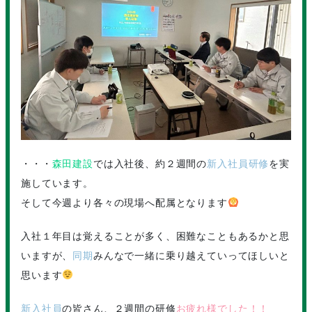
・・・
森田建設
では入社後、約２週間の
新入社員研修
を実
施しています。
そして今週より各々の現場へ配属となります
入社１年目は覚えることが多く、困難なこともあるかと思
いますが、
同期
みんなで一緒に乗り越えていってほしいと
思います
新入社員
の皆さん、２週間の研修
お疲れ様でした！！