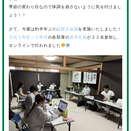
季節の変わり目なので体調を崩さないように気を付けまし
ょう！！
さて、今週は約半年ぶりに
新人会議
を実施いたしました！
入社１年目～５年目
の各部署の
若手社員
が２２名参加し、
オンラインで行われました