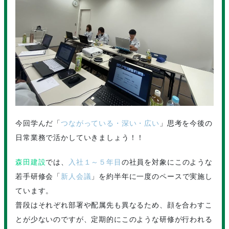
今回学んだ「
つながっている・深い・広い
」思考を今後の
日常業務で活かしていきましょう！！
森田建設
では、
入社１～５年目
の社員を対象にこのような
若手研修会「
新人会議
」を約半年に一度のペースで実施し
ています。
普段はそれぞれ部署や配属先も異なるため、顔を合わすこ
とが少ないのですが、定期的にこのような研修が行われる