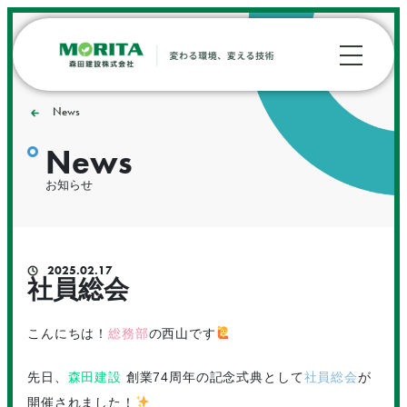
News
News
お知らせ
2025.02.17
社員総会
こんにちは！
総務部
の西山です
先日、
森田建設
創業74周年の記念式典として
社員総会
が
開催されました！