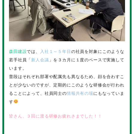
森田建設
では、
入社１～５年目
の社員を対象にこのような
若手社員「
新人会議
」を３カ月に１度のペースで実施して
います。
普段はそれぞれ部署や配属先も異なるため、顔を合わすこ
とが少ないのですが、定期的にこのような研修会が行われ
ることによって、社員同士の
情報共有の場
にもなっていま
す
皆さん、３回に渡る研修お疲れさまでした！！