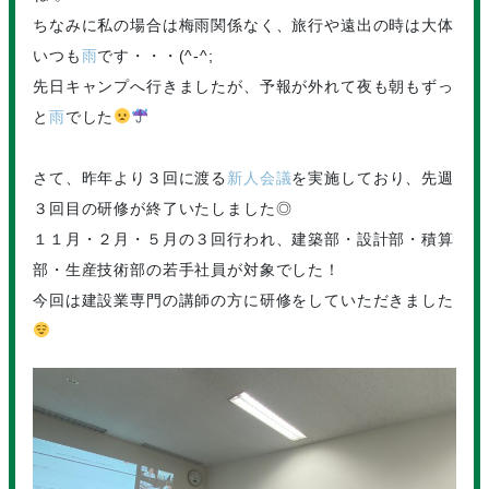
ちなみに私の場合は梅雨関係なく、旅行や遠出の時は大体
いつも
雨
です・・・(^-^;
先日キャンプへ行きましたが、予報が外れて夜も朝もずっ
と
雨
でした
さて、昨年より３回に渡る
新人会議
を実施しており、先週
３回目の研修が終了いたしました◎
１１月・２月・５月の３回行われ、建築部・設計部・積算
部・生産技術部の若手社員が対象でした！
今回は建設業専門の講師の方に研修をしていただきました