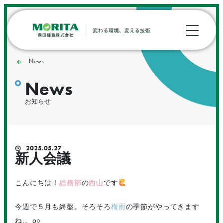
News
News
お知らせ
2025.05.27
新人会議
こんにちは！
総務部
の
西山
です
今週で５月も終盤。そろそろ
梅雨
の季節がやってきます
ね.。o○